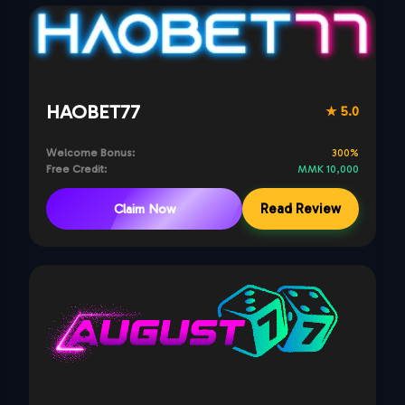
HAOBET77
★ 5.0
Welcome Bonus:
300%
Free Credit:
MMK 10,000
Claim Now
Read Review