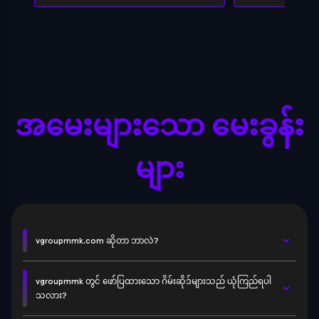
အမေးများသော မေးခွန်း
များ
vgroupmmk.com ဆိုတာ ဘာလဲ?
vgroupmmk တွင် ဖော်ပြထားသော ဂိမ်းဆိုဒ်များသည် ယုံကြည်ရပါ
သလား?