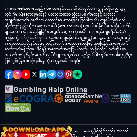
vgroupmmk.com သည် ဂိမ်းကစားနိုင်သော ဆိုဒ်မဟုတ်ပါ။ ကျွန်ုပ်တို့သည် အွန်
လိုင်းဂိမ်းဝန်ဆောင်မှုများနှင့် ပတ်သက်သော သုံးသပ်ချက်များနှင့် သတင်း
အချက်အလက်များကိုသာ စုဆောင်းပေးထားခြင်း ဖြစ်ပါသည်။ ကျွန်ုပ်တို့၏ ဝဘ်
ဆိုက်တွင် ညွှန်းဆိုထားသော လင့်ခ် (Affiliate links) များ ပါဝင်နိုင်ပြီး၊ အဆိုပါလင့်ခ်
များမှတစ်ဆင့် အသုံးပြုခြင်းအတွက် သင့်ဘက်မှ အပိုဆောင်းကုန်ကျစရိတ်မရှိဘဲ
ကျွန်ုပ်တို့ဘက်မှ ကော်မရှင်အနည်းငယ် ရရှိနိုင်ပါသည်။ ဤဝင်ငွေသည် ဝဘ်ဆိုက်ကို
ရေရှည်လည်ပတ်နိုင်ရန်နှင့် သင့်အတွက် အရည်အသွေးမြင့် အကြောင်းအရာများကို
ဆက်လက်ဖန်တီးပေးနိုင်ရန် အထောက်အကူပြုပါသည်။ ကျွန်ုပ်တို့၏ ဝက်ဆိုဒ်မှာ
အသက် ၁၈ နှစ်နှင့်အထက် လူကြီးများအတွက်သာ ရည်ရွယ်ပါသည်။ တာဝန်ယူမှုရှိစွာ
ဖြင့် ချင့်ချိန်ကစားကြပါရန် တိုက်တွန်းအပ်ပါသည်။
2026 vgroupmmk. မူပိုင်ခွင့်အားလုံးသည် vgroupmmk မှပိုင်ဆိုင်သည်။ အသက်
၁၈ နှစ်ပြည့်ပြီးသူများအတွက်သာ။ စိတ်ထိန်း၍ လောင်းကစားပြုလုပ်ပါ။