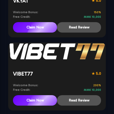
VKYAT
★ 5.0
Welcome Bonus:
150%
Free Credit:
MMK 10,000
Claim Now
Read Review
VIBET77
★ 5.0
Welcome Bonus:
200%
Free Credit:
MMK 10,000
Claim Now
Read Review