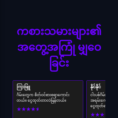
ကစားသမားများ၏
အတွေ့အကြုံ မျှဝေ
ခြင်း
ကြာဖြူ
နိုင်နိုင်
။
ဂိမ်းတွေက စိတ်ဝင်စားစရာကောင်း
ငါးပစ်ဂိမ်းဆော့ရ
တယ်။ ငွေထုတ်တာလဲမြန်တယ်။
အရမ်းကောင်းပ
ငွေထုတ်ရတာရေ