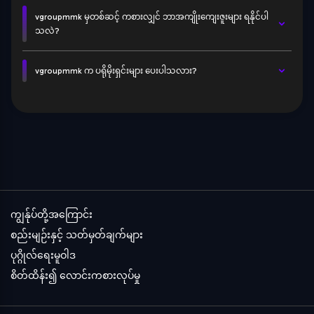
vgroupmmk မှတစ်ဆင့် ကစားလျှင် ဘာအကျိုးကျေးဇူးများ ရနိုင်ပါ
သလဲ?
vgroupmmk က ပရိုမိုးရှင်းများ ပေးပါသလား?
ကျွန်ုပ်တို့အကြောင်း
စည်းမျဉ်းနှင့် သတ်မှတ်ချက်များ
ပုဂ္ဂိုလ်ရေးမူဝါဒ
စိတ်ထိန်း၍ လောင်းကစားလုပ်မှု