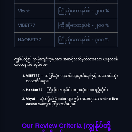
Vkyat
ကြိုဆိုဘောနပ်စ် - ၂၀၀ %
VIBET77
ကြိုဆိုဘောနပ်စ် - ၂၀၀ %
HAOBET77
ကြိုဆိုဘောနပ်စ် - ၃၀၀ %
ကျွန်ုပ်တို့၏ ကျွမ်းကျင်သူများက အဆင့်သတ်မှတ်ထားသော ယခုလ၏
ထိပ်တန်းဂိမ်းဆိုဒ်များ-
VIBET77
– အမြန်ဆုံး ငွေသွင်းငွေထုတ်စနစ်နှင့် အကောင်းဆုံး
စလော့ဂိမ်းများ။
Haobet77
– ကြိုဆိုဘောနပ်စ် အများဆုံးပေးသည့်ဆိုဒ်။
Vkyat
– တိုက်ရိုက် Dealer များဖြင့် ကစားရသော
online live
casino
အတွေ့အကြုံကောင်းများ။
Our Review Criteria (ကျွန်ုပ်တို့