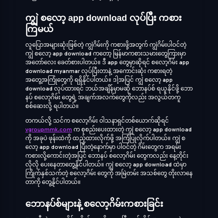
ကျွဲ စလော့ app download လုပ်ပြီး ကစား
ကြမယ်
လူပြောအများဆုံးဖြစ်တဲ့ ကျွဲဂိမ်းကို ကစားဖို့အတွက် ကျွဲဂိမ်းပါဝင်တဲ့
ကျွဲ စလော့ app download ကတော့ မြန်မာကစားသမားတွေကြားမှာ
အတော်လေး ခေတ်စားပါတယ်။ ဒီ app တွေမှာဆိုရင် စလော့ဂိမ်း app
download myanmar လုပ်ပြီးတာနဲ့ အကောင်းဆုံး ကစားရတဲ့
အတွေ့အကြုံတွေကို ရရှိနိုင်ပါတယ်။ ဒါ့အပြင် ကျွဲ စလော့ app
download လုပ်ထားရင် ဘယ်အချိန်မှာမဆို ဘောနပ်စ် ရယူနိုင်ဖို့ ဘော
နပ် စလော့ဂိမ်း တွေရဲ့ အချက်အလက်တွေကိုလည်း အလွယ်တကူ
စစ်ဆေးလို့ ရပါတယ်။
တကယ်လို့ သင်က စလော့ဂိမ်း ဝါသနာရှင်တစ်ယောက်ဆိုရင်
vgroupmmk.com
က စုစည်းပေးထားတဲ့ ကျွဲ စလော့ app download
ကို အခုပဲ ဖုန်းထဲကို ထည့်ထားလိုက်ဖို့ အကြံပြုလိုက်ပါတယ်။ ကျွဲ စ
လော့ app download ပြီးတဲ့နောက်မှာ ပါဝင်တဲ့ ဂိမ်းတွေက အရမ်း
ကစားလို့ကောင်းတဲ့အပြင် ဘောနပ် စလော့ဂိမ်း တွေကလည်း နေ့တိုင်း
လိုလို ပေးနေတာတွေ့နိုင်ပါတယ်။ ကျွဲ စလော့ app download ထဲမှာ
ကြိုက်နှစ်သက်တဲ့ စလော့ဂိမ်း တွေကို အမြဲတမ်း အသစ်တွေ တိုးလာနေ
တာကို တွေ့နိုင်ပါတယ်။
ဘောနပ်စ်များနဲ့ စလော့ဂိမ်းကစားခြင်း