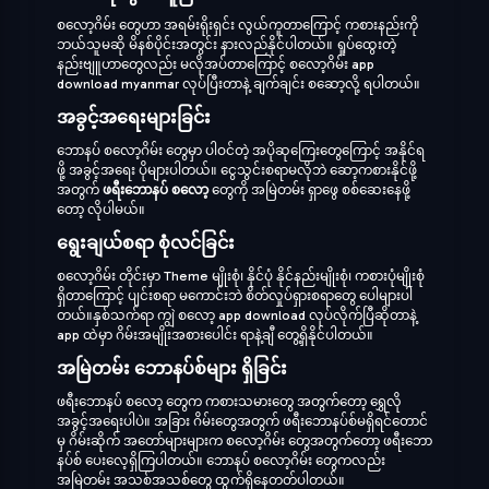
စလော့ဂိမ်း တွေဟာ အရမ်းရိုးရှင်း လွယ်ကူတာကြောင့် ကစားနည်းကို
ဘယ်သူမဆို မိနစ်ပိုင်းအတွင်း နားလည်နိုင်ပါတယ်။ ရှုပ်ထွေးတဲ့
နည်းဗျူဟာတွေလည်း မလိုအပ်တာကြောင့် စလော့ဂိမ်း app
download myanmar လုပ်ပြီးတာနဲ့ ချက်ချင်း စဆော့လို့ ရပါတယ်။
အခွင့်အရေးများခြင်း
ဘောနပ် စလော့ဂိမ်း တွေမှာ ပါဝင်တဲ့ အပိုဆုကြေးတွေကြောင့် အနိုင်ရ
ဖို့ အခွင့်အရေး ပိုများပါတယ်။ ငွေသွင်းစရာမလိုဘဲ ဆော့ကစားနိုင်ဖို့
အတွက်
ဖရီးဘောနပ် စလော့
တွေကို အမြဲတမ်း ရှာဖွေ စစ်ဆေးနေဖို့
တော့ လိုပါမယ်။
ရွေးချယ်စရာ စုံလင်ခြင်း
စလော့ဂိမ်း တိုင်းမှာ Theme မျိုးစုံ၊ နိုင်ပုံ နိုင်နည်းမျိုးစုံ၊ ကစားပုံမျိုးစုံ
ရှိတာကြောင့် ပျင်းစရာ မကောင်းဘဲ စိတ်လှုပ်ရှားစရာတွေ ပေါများပါ
တယ်။နှစ်သက်ရာ ကျွဲ စလော့ app download လုပ်လိုက်ပြီဆိုတာနဲ့
app ထဲမှာ ဂိမ်းအမျိုးအစားပေါင်း ရာနဲ့ချီ တွေ့ရှိနိုင်ပါတယ်။
အမြဲတမ်း ဘောနပ်စ်များ ရှိခြင်း
ဖရီးဘောနပ် စလော့ တွေက ကစားသမားတွေ အတွက်တော့ ရွှေလို
အခွင့်အရေးပါပဲ။ အခြား ဂိမ်းတွေအတွက် ဖရီးဘောနပ်စ်မရှိရင်တောင်
မှ ဂိမ်းဆိုက် အတော်များများက စလော့ဂိမ်း တွေအတွက်တော့ ဖရီးဘော
နပ်စ် ပေးလေ့ရှိကြပါတယ်။ ဘောနပ် စလော့ဂိမ်း တွေကလည်း
အမြဲတမ်း အသစ်အသစ်တွေ ထွက်ရှိနေတတ်ပါတယ်။