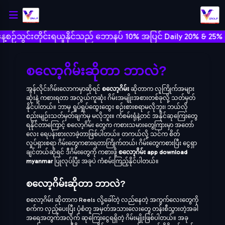
်သွင်းတိုင်းရယူနိုင်သည် ဘောနပ် 10% အပြင် Daily 20% & 25% ဘောန
စလော့ဂိမ်းဆိုတာ ဘာလဲ?
အွန်လိုင်းဂိမ်းလောကမှာဆိုရင်
စလော့ဂိမ်း
ဆိုတာက လူကြိုက်အများ
ဆုံးနဲ့ ကစားရတာ အလွယ်ကူဆုံး ဂိမ်းအမျိုးအစားတစ်ခုလို့ သတ်မှတ်
နိုင်ပါတယ်။ ဘာမှ ရှုပ်ရှုပ်ထွေးထွေး စဉ်းစားစရာမလိုဘူး၊ ဘယ်လို
စည်းမျဉ်းသတ်မှတ်ချက်မှ မလိုဘူး။ ကံစမ်းရုံနဲ့တင် အနိုင်ဆုကြေးတွေ
ရနိုင်တာကြောင့် စလော့ဂိမ်း တွေက ကစားသမားတွေကြားမှာ အတော်
လေး ရေပန်းစားလာခဲ့တာဖြစ်ပါတယ်။ တကယ်လို့ သင်က စိတ်
လှုပ်ရှားစရာ ဂိမ်းတွေကစားရတာကြိုက်တယ်၊ ဂိမ်းတွေကစားပြီး ငွေရှာ
ချင်တယ်ဆိုရင် ဒီဂိမ်းတွေကို ကစားဖို့
စလော့ဂိမ်း app download
myanmar
ပြုလုပ်ပြီး အခုပဲ ကံစမ်းကြည့်နိုင်ပါတယ်။
စလော့ဂိမ်းဆိုတာ ဘာလဲ?
စလော့ဂိမ်း ဆိုတာက Reels လို့ခေါ်တဲ့ လည်နေတဲ့ အကွက်လေးတွေကို
စက်က လှည့်ပေးပြီး ပုံစံတူ အမှတ်အသားလေးတွေ တန်းစီသွားတဲ့အခါ
အရေအတွက်အလိုက် ဆုကြေးငွေရရှိတဲ့ ဂိမ်းမျိုးဖြစ်ပါတယ်။ အခု