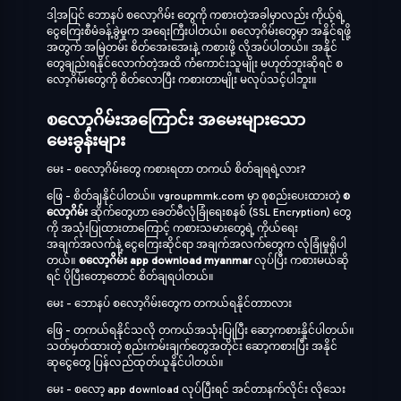
ဒါ့အပြင် ဘောနပ် စလော့ဂိမ်း တွေကို ကစားတဲ့အခါမှာလည်း ကိုယ့်ရဲ့
ငွေကြေးစီမံခန့်ခွဲမှုက အရေးကြီးပါတယ်။ စလော့ဂိမ်းတွေမှာ အနိုင်ရဖို့
အတွက် အမြဲတမ်း စိတ်အေးအေးနဲ့ ကစားဖို့ လိုအပ်ပါတယ်။ အနိုင်
တွေချည်းရနိုင်လောက်တဲ့အထိ ကံကောင်းသူမျိုး မဟုတ်ဘူးဆိုရင် စ
လော့ဂိမ်းတွေကို စိတ်လောပြီး ကစားတာမျိုး မလုပ်သင့်ပါဘူး။
စလော့ဂိမ်းအကြောင်း အမေးများသော
မေးခွန်းများ
မေး - စလော့ဂိမ်းတွေ ကစားရတာ တကယ် စိတ်ချရရဲ့လား?
ဖြေ - စိတ်ချနိုင်ပါတယ်။ vgroupmmk.com မှာ စုစည်းပေးထားတဲ့
စ
လော့ဂိမ်း
ဆိုက်တွေဟာ ခေတ်မီလုံခြုံရေးစနစ် (SSL Encryption) တွေ
ကို အသုံးပြုထားတာကြောင့် ကစားသမားတွေရဲ့ ကိုယ်ရေး
အချက်အလက်နဲ့ ငွေကြေးဆိုင်ရာ အချက်အလက်တွေက လုံခြုံမှုရှိပါ
တယ်။
စလော့ဂိမ်း app download myanmar
လုပ်ပြီး ကစားမယ်ဆို
ရင် ပိုပြီးတော့တောင် စိတ်ချရပါတယ်။
မေး - ဘောနပ် စလော့ဂိမ်းတွေက တကယ်ရနိုင်တာာလား
ဖြေ - တကယ်ရနိုင်သလို တကယ်အသုံးပြုပြီး ဆော့ကစားနိူင်ပါတယ်။
သတ်မှတ်ထားတဲ့ စည်းကမ်းချက်တွေအတိုင်း ဆော့ကစားပြီး အနိုင်
ဆုငွေတွေ ပြန်လည်ထုတ်ယူနိုင်ပါတယ်။
မေး - စလော့ app download လုပ်ပြီးရင် အင်တာနက်လိုင်း လိုသေး