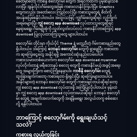
ခေတ်မှာတော့ ကာစီနို စလော့ဂိမ်း တွေက အရင်ကထက် ပိုမိုဆန်းသစ်
လာပြီး အွန်လိုင်းဂိမ်းတွေအဖြစ် ကစားလာနိုင်ကြပါပြီ။ Graphics
တွေကလည်း အတော်လေး ကြည်လင်ပြီး ကစားသူတွေရဲ့ စိတ်ကို
အပန်းပြေစေနိုင်ပါတယ်။ အထူးသဖြင့် ကျွဲဂိမ်းတွေဆိုရင် လူကြိုက်
အရမ်းများပြီး
ကျွဲ စလော့ app download
လုပ်ထားသူတွေဆိုရင်
နေရာမရွေး ဂိမ်းမျိုးစုံကို လွတ်လွတ်လပ်လပ် ကစားနိုင်တာကြောင့် app
download ပြုလုပ်ထားကြသူတွေ များပါတယ်။
စလော့ဂိမ်း တိုင်းမှာ ကိုယ်ပိုင် Theme နဲ့ မတူညီတဲ့ ဂိမ်းကစားနည်းတွေ
ရှိပါတယ်။ ဒါကြောင့်
ဘောနပ် စလော့ဂိမ်း
တွေကို ရှာဖွေပြီး ကစားတာ
က ဆုကြေးငွေတွေ အနိုင်ရဖို့ အကောင်းဆုံးနည်းလမ်းပါပဲ။
ကစားသမားတစ်ယောက်က စလော့ဂိမ်း app download myanmar
လုပ်လိုက်တာနဲ့ ဖရီးဘောနပ် စလော့ တွေကို ကစားနိုင်မယ့်အခွင့်အရေး
တွေ အများကြီးက စောင့်ကြိုနေမှာပါ။
ကာစီနို စလော့ဂိမ်း
တွေရဲ့
ထူးခြားချက်ကတော့ ကစားရတာ ရိုးရှင်းပြီး ဆုကြေးများတာပါပဲ။
အနိုင်များတဲ့ ဘောနပ် စလော့ဂိမ်း တွေကို ကစားချင်တယ်ဆိုရင်တော့
ကျွဲ စလော့ app download လုပ်ထားဖို့ အကြံပြုလိုပါတယ်။ ဖုန်းထဲ
မှာ ကျွဲ စလော့ app download လုပ်ထားမယ်ဆိုရင် ဘောနပ် စလော့ဂိ
မ်း တွေရဲ့ အချက်အလက်တွေကို အချိန်မရွေး အလွယ်တကူ စစ်ဆေး
လို့ ရနိုင်ပါတယ်။
ဘာကြောင့် စလော့ဂိမ်းကို ရွေးချယ်သင့်
သလဲ?
ကစားရ လွယ်ကူခြင်း