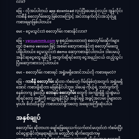
လား?
ဖြေ - လိုအပ်ပါတယ် app download လုပ်ပြီးပေမယ့်လည်း အွန်လိုင်း
ကာစီနို စလော့ဂိမ်းတွေ ဖြစ်တာကြောင့် အင်တာနက်လိုင်းအသုံးပြူ
ကစားရမှာဖြစ်ပါတယ်။
မေး - ငွေမသွင်းဘဲ စလော့ဂိမ်း ကစားနိုင်လား?
ဖြေ -
vgroupmmk.com
မှ စုစည်းပေးထားတဲ့ စလော့ဂိမ်းဆိုက်များ
တွင် Demo version ဖြင့် အစမ်း ဆော့ကစားနိုင်တဲ့ စလော့ဂိမ်းတွေ
ပါရှိပါတယ်။ ငွေမသွင်းဘဲ demo ဆော့ကစားနိုင်ပါတယ်။ ဒါပေမယ့်
အနိုင်ဆုငွေတွေ ရနိုင်ဖို့ အတွက်ဆိုရင်တော့ ငွေအနည်းငယ် ထည့်သွင်း
ပြီးဆော့ကစားသင့်ပါတယ်။
မေး - စလော့ဂိမ်း ကစားရင် အရှုံးမရှိအောင်ဘယ်လို ကစားရမလဲ?
ဖြေ -
ကာစီနို စလော့ဂိမ်း
ဆိုတာ ကံစမ်းတဲ့ ဂိမ်းဖြစ်တဲ့အတွက် အရှုံးမရှိ
အောင် ကစားဖို့ဆိုတာ မဖြစ်နိုင်ပါဘူး။ ဒါပေမဲ့ ကိုယ့်ရဲ့ ဘတ်ဂျက်ကို
စနစ်တကျ ခွဲဝေပြီး
ဘောနပ် စလော့ဂိမ်း
တွေကို အကျိုးရှိရှိ သုံးစွဲမယ်
ဆိုရင်တော့ အရှုံးကို လျှော့ချနိုင်ပြီး အနိုင်ရဖို့ အခွင့်အလမ်း ပိုများလာ
မှာပါ။ စိတ်ထိန်းပြီး ကစားတတ်ဖို့ကတော့ အရေးအကြီးဆုံးပါပဲ။
အနှစ်ချုပ်
စလော့ဂိမ်း ဆိုတာဟာ ဖျော်ဖြေရေးသက်သက်တင်မဟုတ်ဘဲ ကံစမ်းပြီး
ဝင်ငွေရှာနိုင်တဲ့နေရာမျိုးပါ။ မတူညီတဲ့ ဆိုက်တွေထဲကမှ