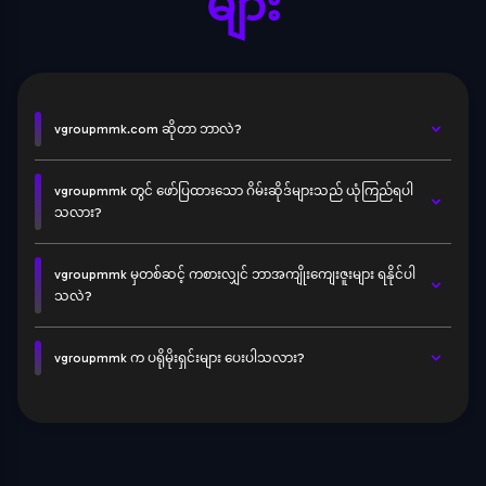
များ
vgroupmmk.com ဆိုတာ ဘာလဲ?
vgroupmmk တွင် ဖော်ပြထားသော ဂိမ်းဆိုဒ်များသည် ယုံကြည်ရပါ
သလား?
vgroupmmk မှတစ်ဆင့် ကစားလျှင် ဘာအကျိုးကျေးဇူးများ ရနိုင်ပါ
သလဲ?
vgroupmmk က ပရိုမိုးရှင်းများ ပေးပါသလား?