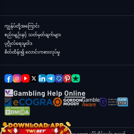
ကျွန်ုပ်တို့အကြောင်း
စည်းမျဉ်းနှင့် သတ်မှတ်ချက်များ
ပုဂ္ဂိုလ်ရေးမူဝါဒ
စိတ်ထိန်း၍ လောင်းကစားလုပ်မှု