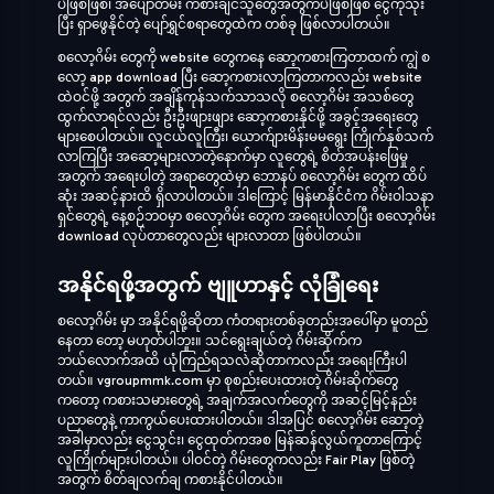
ပဲဖြစ်ဖြစ်၊ အပျော်တမ်း ကစားချင်သူတွေအတွက်ပဲဖြစ်ဖြစ် ငွေကိုသုံး
ပြီး ရှာဖွေနိုင်တဲ့ ပျော်ရွှင်စရာတွေထဲက တစ်ခု ဖြစ်လာပါတယ်။
စလော့ဂိမ်း တွေကို website တွေကနေ ဆော့ကစားကြတာထက် ကျွဲ စ
လော့ app download ပြီး ဆော့ကစားလာကြတာကလည်း website
ထဲဝင်ဖို့ အတွက် အချိန်ကုန်သက်သာသလို စလော့ဂိမ်း အသစ်တွေ
ထွက်လာရင်လည်း ဦးဦးဖျားဖျား ဆော့ကစားနိုင်ဖို့ အခွင့်အရေးတွေ
များစေပါတယ်။ လူငယ်လူကြီး၊ ယောက်ျားမိန်းမမရွေး ကြိုက်နှစ်သက်
လာကြပြီး အဆော့များလာတဲ့နောက်မှာ လူတွေရဲ့ စိတ်အပန်းဖြေမှု
အတွက် အရေးပါတဲ့ အရာတွေထဲမှာ ဘောနပ် စလော့ဂိမ်း တွေက ထိပ်
ဆုံး အဆင့်နားထိ ရှိလာပါတယ်။ ဒါကြောင့် မြန်မာနိုင်ငံက ဂိမ်းဝါသနာ
ရှင်တွေရဲ့ နေ့စဉ်ဘဝမှာ စလော့ဂိမ်း တွေက အရေးပါလာပြီး စလော့ဂိမ်း
download လုပ်တာတွေလည်း များလာတာ ဖြစ်ပါတယ်။
အနိုင်ရဖို့အတွက် ဗျူဟာနှင့် လုံခြုံရေး
စလော့ဂိမ်း မှာ အနိုင်ရဖို့ဆိုတာ ကံတရားတစ်ခုတည်းအပေါ်မှာ မူတည်
နေတာ တော့ မဟုတ်ပါဘူး။ သင်ရွေးချယ်တဲ့ ဂိမ်းဆိုက်က
ဘယ်လောက်အထိ ယုံကြည်ရသလဲဆိုတာကလည်း အရေးကြီးပါ
တယ်။ vgroupmmk.com မှာ စုစည်းပေးထားတဲ့ ဂိမ်းဆိုက်တွေ
ကတော့ ကစားသမားတွေရဲ့ အချက်အလက်တွေကို အဆင့်မြင့်နည်း
ပညာတွေနဲ့ ကာကွယ်ပေးထားပါတယ်။ ဒါအပြင် စလော့ဂိမ်း ဆော့တဲ့
အခါမှာလည်း ငွေသွင်း၊ ငွေထုတ်ကအစ မြန်ဆန်လွယ်ကူတာကြောင့်
လူကြိုက်များပါတယ်။ ပါဝင်တဲ့ ဂိမ်းတွေကလည်း Fair Play ဖြစ်တဲ့
အတွက် စိတ်ချလက်ချ ကစားနိုင်ပါတယ်။