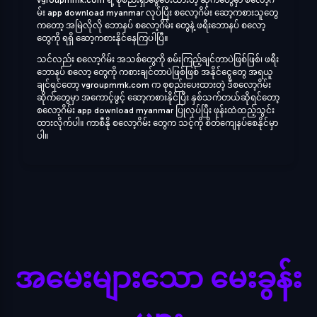
vgroupmmk.com ရဲ့ စုစည်းရှာဖွေပေးထားတဲ့ ဆိုက်တွေမှာ စလော့ဂိ
မ်း app download myanmar လုပ်ပြီး စလော့ဂိမ်း ဆော့ကစားသူတွေ
ကတော့ အမြဲလိုလို ဘောနပ် စလော့ဂိမ်း တွေနဲ့ ဖရီးဘောနပ် စလော့
တွေကို ရရှိ ဆော့ကစားနိုင်နေကြပါပြီ။
သင်လည်း စလော့ဂိမ်း အသစ်တွေကို စမ်းကြည့်ချင်တာပဲဖြစ်ဖြစ်၊ ဖရီး
ဘောနပ် စလော့ တွေကို ကစားချင်တာပဲဖြစ်ဖြစ် အနိုင်ငွေတွေ အရယူ
ချင်ရင်တော့ vgroupmmk.com က စုစည်းပေးထားတဲ့ ဒီစလော့ဂိမ်း
ဆိုက်တွေမှာ အကောင့်ဖွင့် ဆော့ကစားနိုင်ပြီး နှစ်သက်တယ်ဆိုရင်တော့
စလော့ဂိမ်း app download myanmar ပြုလုပ်ပြီး ဖုန်းထဲထည့်သွင်း
ထားလိုက်ပါ။ ကာစီနို စလော့ဂိမ်း တွေက သင့်ကို စိတ်ကျေနပ်စေနိုင်မှာ
ပါ။
အမေးများသော မေးခွန်း