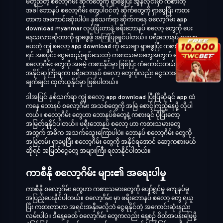
မတူညီတဲ့ စလော့ဂိမ်း ဆိုက်တွေကို ရှာဖွေပြီး အွန်လိုင်းမှာ ကစားတဲ့
အခါ ဘောနပ် စလော့ဂိမ်း တွေပါဝင်တဲ့ ဆိုက်တွေကို ရှာဖွေပြီး ကစား
တာက အကောင်းဆုံးပါပဲ။ နှစ်သက်ရာ ဆိုက်ကနေ စလော့ဂိမ်း app
download myanmar လုပ်ပြီးတာနဲ့ ဖရီးဘောနပ် စလော့ တွေကို ပေး
နေသလားဆိုတာကို ရှာဖွေဖို့ အကြံပြုချင်ပါတယ်။ ဖရီးဘောနပ် စလော့
ပေးတဲ့ ကျွဲ စလော့ app download ကို သေချာ ရှာဖွေပြီး ကစားမယ်ဆို
ရင် အစပိုင်း ငွေမထည့်ချင်သေးတဲ့ ကစားသမားတွေအတွက် ဘောနပ်
စလော့ဂိမ်း တွေကို အခမဲ့ ကစားနိုင်မှာ ဖြစ်ပြီး ကံကောင်းတယ်ဆိုရင်
အနိုင်ဆုကြီးရကာ ဖရီးဘောနပ် စလော့ တွေကိုလည်း ငွေသားဆုကြေး
ချက်ချင်း ထုတ်ယူနိုင်မှာ ဖြစ်ပါတယ်။
ဒါအပြင် နှစ်သက်ရာ ကျွဲ စလော့ app download ပြီးပြီဆိုရင် app ထဲ
ကနေ ဘောနပ် စလော့ဂိမ်း အသစ်တွေကို အမြဲ စောင့်ကြည့်နေဖို့ လိုပါ
တယ်။ စလော့ဂိမ်း တွေဟာ ဘောနပ်စ်တွေနဲ့ ကစားရင် ပိုပြီးတော့
အမြတ်ရနိုင်ပါတယ်။ ဖရီးဘောနပ် စလော့ ဟာ ကစားသမားတွေ
အတွက် အဓိက အသက်သွေးကြောပါပဲ။ ဘောနပ် စလော့ဂိမ်း တွေကို
အမြဲတမ်း ရှာဖွေပြီး စလော့ဂိမ်း တွေကို အနိုင်ရအောင် ဆော့ကစားမယ်
ဆိုရင် အမြတ်ငွေတွေ အများကြီး ရလာနိုင်ပါတယ်။
ကာစီနို စလော့ဂိမ်း များ၏ အရေးပါမှု
ကာစီနို စလော့ဂိမ်း တွေဟာ ကစားသမားတွေကို ပျော်ရွှင်မှု ကျေနပ်မှု
အပြည့်ပေးနိုင်ပါတယ်။ စလော့ဂိမ်း မှာ ဖရီးဘောနပ် စလော့ တွေ ရယူ
ပြီး ကစားတာဟာ အရင်းအနှီးမလိုဘဲ ငွေရနိုင်တဲ့ အကောင်းဆုံးနည်း
လမ်းပါပဲ။ ဒီနေ့ခေတ် စလော့ဂိမ်း တွေကလည်း နေ့စဉ် စိတ်အပန်းဖြေဖို့