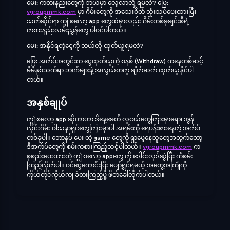
မေး: ကစားနည်းတွေကို ဘယ်မှာ လေ့လာလို့ ရမလဲ? ဖြေ:
vgroupmmk.com
မှာ ဂိမ်းတွေကို အသေးစိတ် သုံးသပ်ပေးထားပြီး
သက်ဆိုင်ရာ ကျွဲ စလော့ app တွေထဲမှာလည်း ဂိမ်းတစ်ခုချင်းစီရဲ့
ကစားနည်းလမ်းညွှန်တွေ ပါဝင်ပါတယ်။
မေး: အနိုင်ရတဲ့ငွေကို ဘယ်လို ထုတ်ယူရမလဲ?
ဖြေ: အက်ပ်အတွင်းက ငွေထုတ်ယူတဲ့ စနစ် (Withdraw) ကနေတစ်ဆင့်
မိမိနှစ်သက်ရာ ဘဏ်များနဲ့ အလွယ်တကူ ချိတ်ဆက် ထုတ်ယူနိုင်ပါ
တယ်။
အနှစ်ချုပ်
ကျွဲ စလော့ app ဆိုတာဟာ ဒီနေ့ခေတ် လူငယ်တွေကြားမှာရော၊ အွန်
လိုင်းဂိမ်း ဝါသနာရှင်တွေကြားမှာပါ အရမ်းကို ရေပန်းစားနေတဲ့ အက်ပ်
တစ်ခုပါ။ ဘောနပ် ပေး တဲ့ game တွေကို ရှာဖွေနေသူတွေအတွက်တော့
ဒီအက်ပ်တွေကို စမ်းကစားကြည့်သင့်ပါတယ်။
vgroupmmk.com
က
စုစည်းပေးထားတဲ့ ကျွဲ စလော့ appတွေ ကို ဒေါင်းလုဒ်ဆွဲပြီး ကံစမ်း
ကြည့်လိုက်ပါ။ ဝင်ငွေကောင်းပြီး ပျော်ရွှင်ရမယ့် အတွေ့အကြုံကို
ကိုယ်တိုင်ကိုယ်ကျ ခံစားကြည့်ဖို့ ဖိတ်ခေါ်လိုက်ပါတယ်။