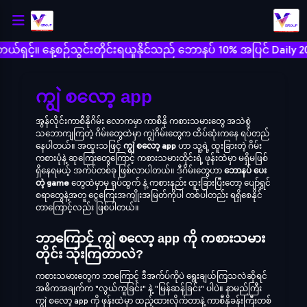
ှင့်။ နေ့စဉ်သွင်းတိုင်းရယူနိုင်သည် ဘောနပ် 10% အပြင် Daily 20% 
ကျွဲ စလော့ app
အွန်လိုင်းကာစီနိုဂိမ်း လောကမှာ ကာစီနို ကစားသမားတွေ အသဲစွဲ
သဘောကျကြတဲ့ ဂိမ်းတွေထဲမှာ ကျွဲဂိမ်းတွေက ထိပ်ဆုံးကနေ ရပ်တည်
နေပါတယ်။ အထူးသဖြင့်
ကျွဲ စလော့ app
ဟာ သူ့ရဲ့ ထူးခြားတဲ့ ဂိမ်း
ကစားပုံနဲ့ ဆုကြေးတွေကြောင့် ကစားသမားတိုင်းရဲ့ ဖုန်းထဲမှာ မရှိမဖြစ်
ရှိနေရမယ့် အက်ပ်တစ်ခု ဖြစ်လာပါတယ်။ ဒီဂိမ်းတွေဟာ
ဘောနပ် ပေး
တဲ့ game
တွေထဲမှာမှ ရုပ်ထွက် နဲ့ ကစားနည်း ထူးခြားပြီးတော့ ပျော်ရွှင်
စရာတွေနဲ့အတူ ငွေကြေးအကျိုးအမြတ်ကိုပါ တစ်ပါတည်း ရရှိစေနိုင်
တာကြောင့်လည်း ဖြစ်ပါတယ်။
ဘာကြောင့် ကျွဲ စလော့ app ကို ကစားသမား
တိုင်း သုံးကြတာလဲ?
ကစားသမားတွေက ဘာကြောင့် ဒီအက်ပ်ကိုပဲ ရွေးချယ်ကြသလဲဆိုရင်
အဓိကအချက်က "လွယ်ကူခြင်း" နဲ့ "မြန်ဆန်ခြင်း" ပါပဲ။ နာမည်ကြီး
ကျွဲ စလော့ app ကို ဖုန်းထဲမှာ ထည့်ထားလိုက်တာနဲ့ ကာစီနိုခန်းကြီးတစ်