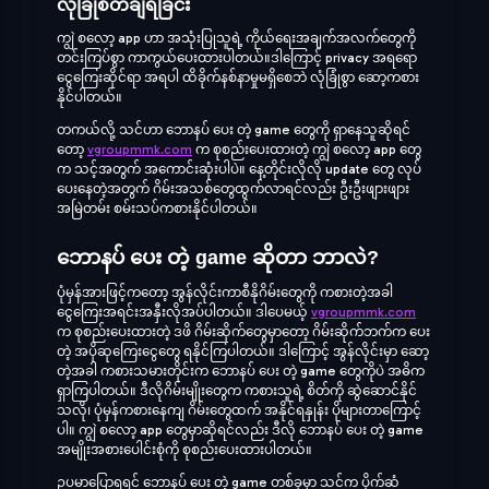
လုံခြုံစိတ်ချရခြင်း
ကျွဲ စလော့ app ဟာ အသုံးပြုသူရဲ့ ကိုယ်ရေးအချက်အလက်တွေကို
တင်းကြပ်စွာ ကာကွယ်ပေးထားပါတယ်။ဒါကြောင့် privacy အရရော
ငွေကြေးဆိုင်ရာ အရပါ ထိခိုက်နစ်နာမှုမရှိစေဘဲ လုံခြုံစွာ ဆော့ကစား
နိုင်ပါတယ်။
တကယ်လို့ သင်ဟာ ဘောနပ် ပေး တဲ့ game တွေကို ရှာနေသူဆိုရင်
တော့
vgroupmmk.com
က စုစည်းပေးထားတဲ့ ကျွဲ စလော့ app တွေ
က သင့်အတွက် အကောင်းဆုံးပါပဲ။ နေ့တိုင်းလိုလို update တွေ လုပ်
ပေးနေတဲ့အတွက် ဂိမ်းအသစ်တွေထွက်လာရင်လည်း ဦးဦးဖျားဖျား
အမြဲတမ်း စမ်းသပ်ကစားနိုင်ပါတယ်။
ဘောနပ် ပေး တဲ့ game ဆိုတာ ဘာလဲ?
ပုံမှန်အားဖြင့်ကတော့ အွန်လိုင်းကာစီနိုဂိမ်းတွေကို ကစားတဲ့အခါ
ငွေကြေးအရင်းအနှီးလိုအပ်ပါတယ်။ ဒါပေမယ့်
vgroupmmk.com
က စုစည်းပေးထားတဲ့ ဒဖိ ဂိမ်းဆိုက်တွေမှာတော့ ဂိမ်းဆိုက်ဘက်က ပေး
တဲ့ အပိုဆုကြေးငွေတွေ ရနိုင်ကြပါတယ်။ ဒါကြောင့် အွန်လိုင်းမှာ ဆော့
တဲ့အခါ ကစားသမားတိုင်းက ဘောနပ် ပေး တဲ့ game တွေကိုပဲ အဓိက
ရှာကြပါတယ်။ ဒီလိုဂိမ်းမျိုးတွေက ကစားသူရဲ့ စိတ်ကို ဆွဲဆောင်နိုင်
သလို၊ ပုံမှန်ကစားနေကျ ဂိမ်းတွေထက် အနိုင်ရနှုန်း ပိုများတာကြောင့်
ပါ။ ကျွဲ စလော့ app တွေမှာဆိုရင်လည်း ဒီလို ဘောနပ် ပေး တဲ့ game
အမျိုးအစားပေါင်းစုံကို စုစည်းပေးထားပါတယ်။
ဥပမာပြောရရင် ဘောနပ် ပေး တဲ့ game တစ်ခုမှာ သင်က ပိုက်ဆံ