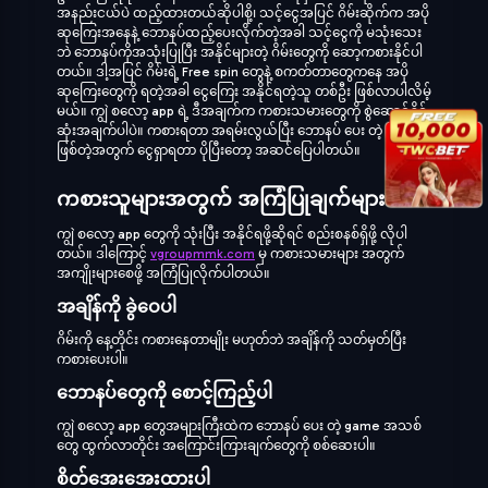
အနည်းငယ်ပဲ ထည့်ထားတယ်ဆိုပါစို့၊ သင့်ငွေအပြင် ဂိမ်းဆိုက်က အပို
ဆုကြေးအနေနဲ့ ဘောနပ်ထည့်ပေးလိုက်တဲ့အခါ သင့်ငွေကို မသုံးသေး
ဘဲ ဘောနပ်ကိုအသုံးပြုပြီး အနိုင်များတဲ့ ဂိမ်းတွေကို ဆော့ကစားနိုင်ပါ
တယ်။ ဒါ့အပြင် ဂိမ်းရဲ့ Free spin တွေနဲ့ စကတ်တာတွေကနေ အပို
ဆုကြေးတွေကို ရတဲ့အခါ ငွေကြေး အနိုင်ရတဲ့သူ တစ်ဦး ဖြစ်လာပါလိမ့်
မယ်။ ကျွဲ စလော့ app ရဲ့ ဒီအချက်က ကစားသမားတွေကို စွဲဆောင်နိုင်
ဆုံးအချက်ပါပဲ။ ကစားရတာ အရမ်းလွယ်ပြီး ဘောနပ် ပေး တဲ့ game
ဖြစ်တဲ့အတွက် ငွေရှာရတာ ပိုပြီးတော့ အဆင်ပြေပါတယ်။
ကစားသူများအတွက် အကြံပြုချက်များ
ကျွဲ စလော့ app တွေကို သုံးပြီး အနိုင်ရဖို့ဆိုရင် စည်းစနစ်ရှိဖို့ လိုပါ
တယ်။ ဒါကြောင့်
vgroupmmk.com
မှ ကစားသမားများ အတွက်
အကျိုးများစေဖို့ အကြံပြုလိုက်ပါတယ်။
အချိန်ကို ခွဲဝေပါ
ဂိမ်းကို နေ့တိုင်း ကစားနေတာမျိုး မဟုတ်ဘဲ အချိန်ကို သတ်မှတ်ပြီး
ကစားပေးပါ။
ဘောနပ်တွေကို စောင့်ကြည့်ပါ
ကျွဲ စလော့ app တွေအများကြီးထဲက ဘောနပ် ပေး တဲ့ game အသစ်
တွေ ထွက်လာတိုင်း အကြောင်းကြားချက်တွေကို စစ်ဆေးပါ။
စိတ်အေးအေးထားပါ