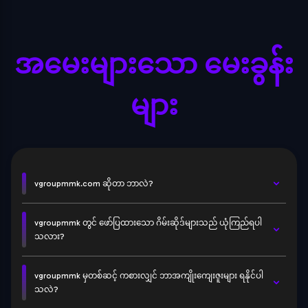
အမေးများသော မေးခွန်း
များ
vgroupmmk.com ဆိုတာ ဘာလဲ?
vgroupmmk တွင် ဖော်ပြထားသော ဂိမ်းဆိုဒ်များသည် ယုံကြည်ရပါ
သလား?
vgroupmmk မှတစ်ဆင့် ကစားလျှင် ဘာအကျိုးကျေးဇူးများ ရနိုင်ပါ
သလဲ?