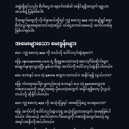
အရှုံးရှိရင်လည်း စိတ်မပူဘဲ နောက်တစ်ခါ အနိုင်ရဖို့အတွက် ဗျူဟာ
အသစ်နဲ့ ပြန်စမ်းပါ။
ဒီအချက်တွေကို လိုက်နာမယ်ဆိုရင် ကျွဲ စလော့ app ဟာ ပျော်ရွှင်စရာ
စိတ်လှုပ်ရှားစရာကောင်းတဲ့အပြင် ဝင်ငွေကောင်းစေမယ့် အက်ပ်တစ်ခု
ဖြစ်လာမှာပါ။
အမေးများသော မေးခွန်းများ
မေး : ကျွဲ စလော့ app ကို ဘယ်လို ဒေါင်းလုဒ်ဆွဲရမလဲ?
ဖြေ: vgroupmmk.com ရဲ့ ရီဗျူးပေးထားတဲ့ စလော့ဂိမ်းဆိုက်များ
စာမျက်နှာမှာသွားပြီး နှစ်သက်ရာ အက်ပ်ကို ဒေါင်းလုဒ်ဆွဲနိုင်ပါတယ်။
မေး: ဘောနပ် ပေး တဲ့ game တွေက တကယ်ပဲ အနိုင်ရဖို့ လွယ်လား?
ဖြေ: ကံတရားပေါ်မှာ မူတည်ပေမဲ့ ဘောနပ် ပေး တဲ့ gameတွေဟာ
ကစားသမားကို အခွင့်အရေး ပိုပေးတဲ့အတွက် အနိုင်ရဖို့တော့ ပိုလွယ်
တယ်လို့ ဆိုနိုင်ပါတယ်။
မေး: ကျွဲ စလော့ app ကို အသုံးပြုရင် အခကြေးငွေ ပေးရမလား?
ဖြေ: အက်ပ်ကို ဒေါင်းလုဒ်ဆွဲတာနဲ့ အသုံးပြုတာအတွက် အခမဲ့ဖြစ်ပါ
တယ်။ ဒါပေမယ့် အက်ပ်ထဲက ဂိမ်းတွေကို ကစားဖို့အတွက်တော့ ငွေ
အရင်းအနှီးလိုအပ်ပါတယ်။