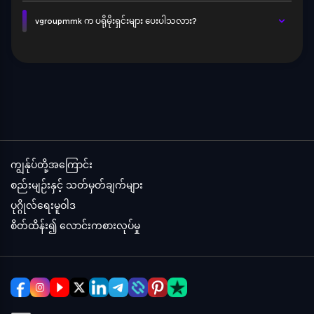
vgroupmmk က ပရိုမိုးရှင်းများ ပေးပါသလား?
ကျွန်ုပ်တို့အကြောင်း
စည်းမျဉ်းနှင့် သတ်မှတ်ချက်များ
ပုဂ္ဂိုလ်ရေးမူဝါဒ
စိတ်ထိန်း၍ လောင်းကစားလုပ်မှု