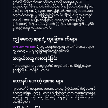
ခုလုံးကို ကိုယ့်လက်ထဲမှာ ကိုင်ထားရသလို ခံစားရစေမှာပါ။
အထူးသဖြင့် ဂိမ်းဆော့တဲ့အခါ ရုတ်တရက် အနိုင်ရလာတဲ့အခါမျိုးမှာ
ဒီ ကျွဲ စလော့ app ရဲ့ စနစ်က အလွန်မြန်ဆန်တာကြောင့် ကစားသမား
တွေက စိတ်ကျေနပ်မှု အပြည့်ရကြပါတယ်။ ဒါ့အပြင် သူက ဘောနပ်
ပေး တဲ့ game အမျိုးအစားဖြစ်လို့ ကစားသူတွေအနေနဲ့ ကိုယ်
စိုက်ထုတ်လိုက်တဲ့ အရင်းအနှီးထက် ပိုမိုတဲ့ အမြတ်ငွေတွေကို ရယူနိုင်
ဖို့ အခွင့်အရေး အမြဲရှိနေပါတယ်။
ကျွဲ စလော့ appရဲ့ ထူးခြားချက်များ
vgroupmmk.com
ရဲ့ လေ့လာချက်တွေအရ တခြားဂိမ်းတွေနဲ့ မတူဘဲ
ကျွဲ စလော့ app ရဲ့ ထူးခြားချက်တွေရှိနေပါတယ်
အလွယ်တကူ ကစားနိုင်ခြင်း
ဂိမ်းကစားနည်းက ရှုပ်ထွေးမှုမရှိဘဲ ခလုတ်တစ်ချက် နှိပ်ရုံနဲ့ အနိုင်ရ
နိုင်ခြေကို စမ်းသပ်နိုင်ပါတယ်။
ဘောနပ် ပေး တဲ့ game များ
ကျွဲစလော့ဂိမ်း အများစုက ကစားသမားတွေကို ပုံမှန်ထက် ပိုတဲ့ ဘောနပ်
စ်တွေကို အမြဲပေးလေ့ရှိပါတယ်။ ဒါကြောင့်လဲ ကစားသမားတွေအနေနဲ့
ငွေကြေးအရင်းအနှီး အများကြီးမလိုဘဲ အွန်လိုင်း ကာစီနို ဂိမ်းတွေကို
ဆော့နိုင်မှာပါ။